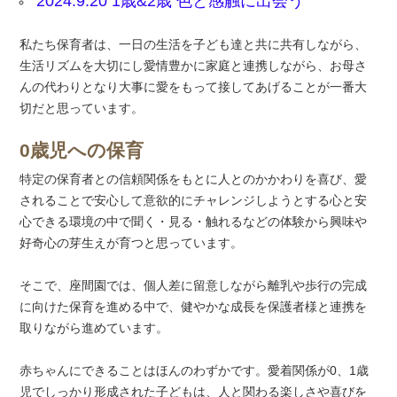
2024.9.20 1歳&2歳 色と感触に出会う
私たち保育者は、一日の生活を子ども達と共に共有しながら、
生活リズムを大切にし愛情豊かに家庭と連携しながら、お母さ
んの代わりとなり大事に愛をもって接してあげることが一番大
切だと思っています。
0歳児への保育
特定の保育者との信頼関係をもとに人とのかかわりを喜び、愛
されることで安心して意欲的にチャレンジしようとする心と安
心できる環境の中で聞く・見る・触れるなどの体験から興味や
好奇心の芽生えが育つと思っています。
そこで、座間園では、個人差に留意しながら離乳や歩行の完成
に向けた保育を進める中で、健やかな成長を保護者様と連携を
取りながら進めています。
赤ちゃんにできることはほんのわずかです。愛着関係が0、1歳
児でしっかり形成された子どもは、人と関わる楽しさや喜びを